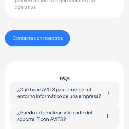
problemas antes de que afecten a tu
operativa.
Contacta con nosotros
FAQs
¿Qué hace AVITS para proteger el
entorno informático de una empresa?
Implementamos una capa de seguridad
¿Puedo externalizar solo parte del
completa: protección activa de endpoints,
soporte IT con AVITS?
políticas de acceso condicional,
autenticación multifactor obligatoria,