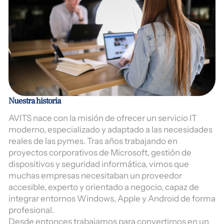
Nuestra historia
AVITS nace con la misión de ofrecer un servicio IT
moderno, especializado y adaptado a las necesidades
reales de las pymes. Tras años trabajando en
proyectos corporativos de Microsoft, gestión de
dispositivos y seguridad informática, vimos que
muchas empresas necesitaban un proveedor
accesible, experto y orientado a negocio, capaz de
integrar entornos Windows, Apple y Android de forma
profesional.
Desde entonces trabajamos para convertirnos en un