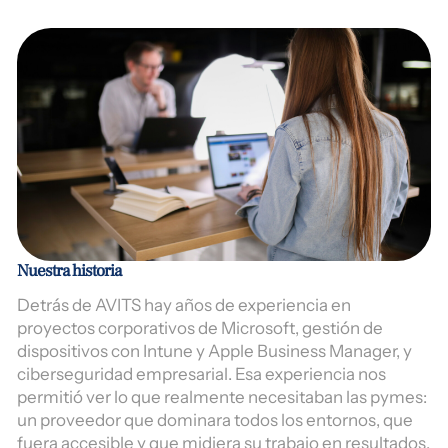
Nuestra historia
Detrás de AVITS hay años de experiencia en
proyectos corporativos de Microsoft, gestión de
dispositivos con Intune y Apple Business Manager, y
ciberseguridad empresarial. Esa experiencia nos
permitió ver lo que realmente necesitaban las pymes:
un proveedor que dominara todos los entornos, que
fuera accesible y que midiera su trabajo en resultados.