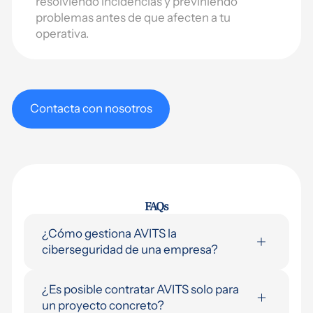
resolviendo incidencias y previniendo
problemas antes de que afecten a tu
operativa.
Contacta con nosotros
FAQs
¿Cómo gestiona AVITS la
ciberseguridad de una empresa?
Partimos de una auditoría inicial del
¿Es posible contratar AVITS solo para
entorno para identificar vulnerabilidades. A
un proyecto concreto?
partir de ahí implantamos protección de