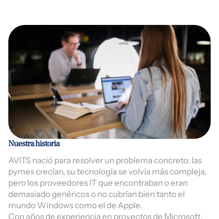
Nuestra historia
AVITS nació para resolver un problema concreto: las
pymes crecían, su tecnología se volvía más compleja,
pero los proveedores IT que encontraban o eran
demasiado genéricos o no cubrían bien tanto el
mundo Windows como el de Apple.
Con años de experiencia en proyectos de Microsoft,