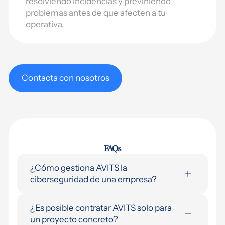
resolviendo incidencias y previniendo
problemas antes de que afecten a tu
operativa.
Contacta con nosotros
FAQs
¿Cómo gestiona AVITS la
ciberseguridad de una empresa?
Partimos de una auditoría inicial del
¿Es posible contratar AVITS solo para
entorno para identificar vulnerabilidades. A
un proyecto concreto?
partir de ahí implantamos protección de