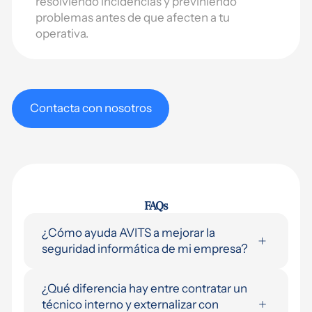
resolviendo incidencias y previniendo
problemas antes de que afecten a tu
operativa.
Contacta con nosotros
FAQs
¿Cómo ayuda AVITS a mejorar la
seguridad informática de mi empresa?
Evaluamos el estado actual de seguridad,
¿Qué diferencia hay entre contratar un
identificamos los puntos críticos y
técnico interno y externalizar con
aplicamos medidas concretas: protección