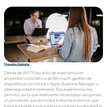
Nuestra historia
Detrás de AVITS hay años de experiencia en
proyectos corporativos de Microsoft, gestión de
dispositivos con Intune y Apple Business Manager, y
ciberseguridad empresarial. Esa experiencia nos
permitió ver lo que realmente necesitaban las pymes:
un proveedor que dominara todos los entornos, que
fuera accesible y que midiera su trabajo en resultados.