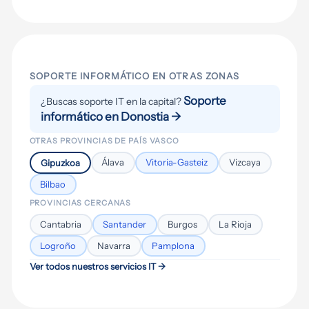
implantaciones de Intune o Apple Business
de usuarios, mantenimiento preventivo y
proyecto puntual.
Manager, auditorías de seguridad o
correctivo, monitorización proactiva de
configuraciones específicas de red y
sistemas, gestión del ciclo de vida de
dispositivos. Si no tienes claro qué
dispositivos con Intune y Apple Business
necesitas, hacemos una primera
Manager, actualizaciones de software y
SOPORTE INFORMÁTICO EN OTRAS ZONAS
valoración sin compromiso.
seguridad, copias de seguridad y soporte
Soporte
¿Buscas soporte IT en la capital?
especializado en Microsoft 365. Todo con
informático en Donostia →
un interlocutor fijo y SLA definidos.
OTRAS PROVINCIAS DE PAÍS VASCO
Álava
Vitoria-Gasteiz
Vizcaya
Gipuzkoa
Bilbao
PROVINCIAS CERCANAS
Cantabria
Santander
Burgos
La Rioja
Logroño
Navarra
Pamplona
Ver todos nuestros servicios IT →