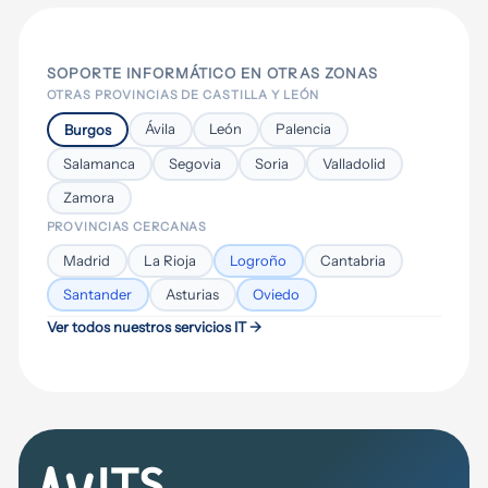
configuraciones específicas de red y
correctivo, administración de Microsoft
dispositivos. Si no tienes claro qué
365 y entornos cloud, gestión centralizada
necesitas, hacemos una primera
de dispositivos, seguridad informática
SOPORTE INFORMÁTICO EN OTRAS ZONAS
valoración sin compromiso.
activa y asesoramiento en decisiones
OTRAS PROVINCIAS DE CASTILLA Y LEÓN
tecnológicas. El objetivo es que la
Ávila
León
Palencia
Burgos
tecnología funcione sin que el equipo
Salamanca
Segovia
Soria
Valladolid
tenga que preocuparse por ella.
Zamora
PROVINCIAS CERCANAS
Madrid
La Rioja
Logroño
Cantabria
Santander
Asturias
Oviedo
Ver todos nuestros servicios IT →