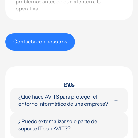
problemas antes de que afecten a tu
operativa.
Contacta con nosotros
FAQs
¿Qué hace AVITS para proteger el
entorno informático de una empresa?
Implementamos una capa de seguridad
¿Puedo externalizar solo parte del
completa: protección activa de endpoints,
soporte IT con AVITS?
políticas de acceso condicional,
autenticación multifactor obligatoria,