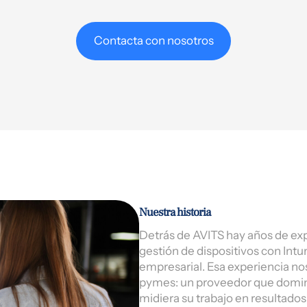
Contacta con nosotros
Nuestra historia
Detrás de AVITS hay años de exp
gestión de dispositivos con Int
empresarial. Esa experiencia no
pymes: un proveedor que domina
midiera su trabajo en resultados