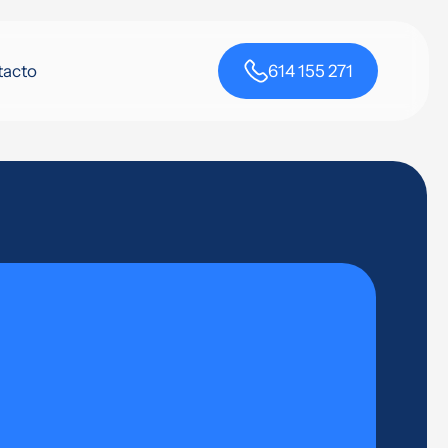
tacto
614 155 271