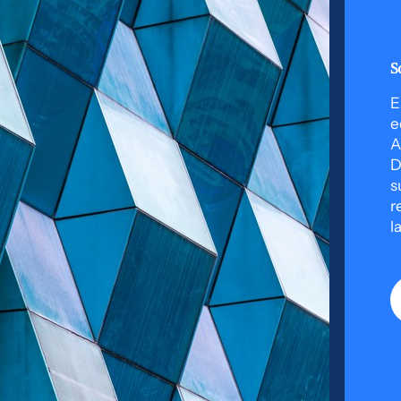
S
E
e
A
D
s
r
l