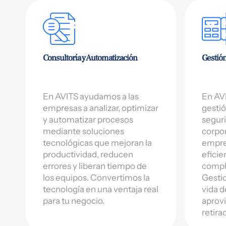
Consultoría y Automatización
Gestión
En AVITS ayudamos a las
En AVI
empresas a analizar, optimizar
gestió
y automatizar procesos
seguri
mediante soluciones
corpor
tecnológicas que mejoran la
empre
productividad, reducen
eficie
errores y liberan tiempo de
compl
los equipos. Convertimos la
Gestio
tecnología en una ventaja real
vida d
para tu negocio.
aprovi
retira