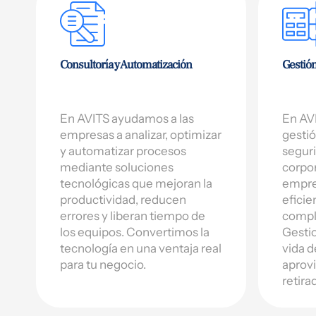
Consultoría y Automatización
Gestión
En AVITS ayudamos a las
En AVI
empresas a analizar, optimizar
gestió
y automatizar procesos
seguri
mediante soluciones
corpor
tecnológicas que mejoran la
empre
productividad, reducen
eficie
errores y liberan tiempo de
compl
los equipos. Convertimos la
Gestio
tecnología en una ventaja real
vida d
para tu negocio.
aprovi
retira