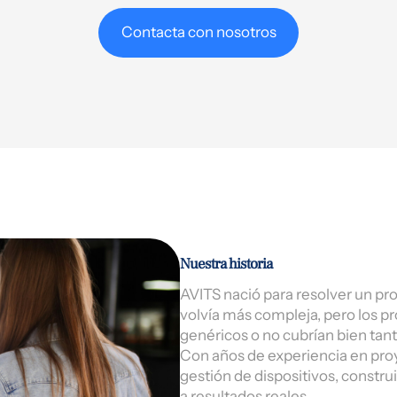
Contacta con nosotros
Nuestra historia
AVITS nació para resolver un pr
volvía más compleja, pero los 
genéricos o no cubrían bien ta
Con años de experiencia en proy
gestión de dispositivos, constru
a resultados reales.