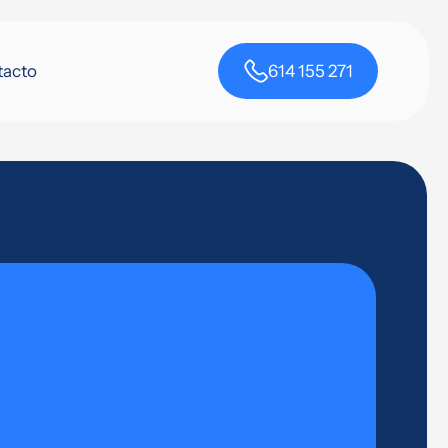
tacto
614 155 271