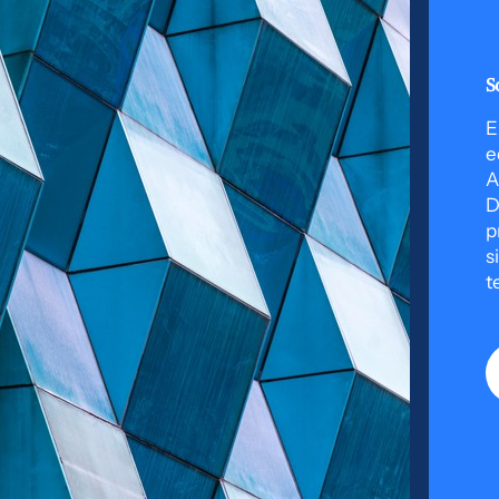
S
E
e
A
D
p
s
t