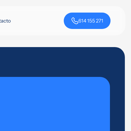
tacto
614 155 271