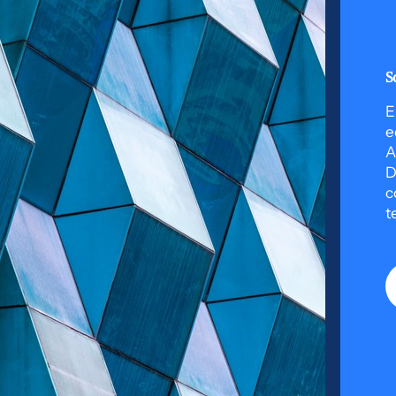
S
E
e
A
D
c
t