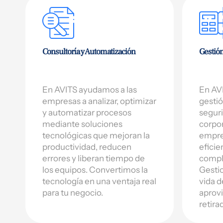
Consultoría y Automatización
Gestión
En AVITS ayudamos a las
En AVI
empresas a analizar, optimizar
gestió
y automatizar procesos
seguri
mediante soluciones
corpor
tecnológicas que mejoran la
empre
productividad, reducen
eficie
errores y liberan tiempo de
compl
los equipos. Convertimos la
Gestio
tecnología en una ventaja real
vida d
para tu negocio.
aprovi
retira